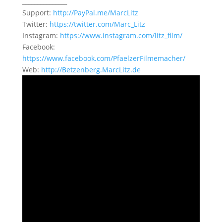
_______________
Support:
http://PayPal.me/MarcLitz
Twitter:
https://twitter.com/Marc_Litz
Instagram:
https://www.instagram.com/litz_film/
Facebook:
https://www.facebook.com/PfaelzerFilmemacher/
Web:
http://Betzenberg.MarcLitz.de