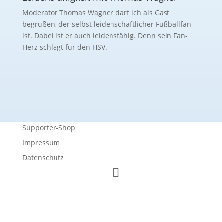
Moderator Thomas Wagner darf ich als Gast
begrüßen, der selbst leidenschaftlicher Fußballfan
ist. Dabei ist er auch leidensfähig. Denn sein Fan-
Herz schlägt für den HSV.
Supporter-Shop
Impressum
Datenschutz
© 2025 Marc Litz – Medien. Menschen. Momente.
Durch die weitere Nutzung der Seite stimmst du der Verwendung
von Cookies zu.
Weitere Informationen
Akzeptieren