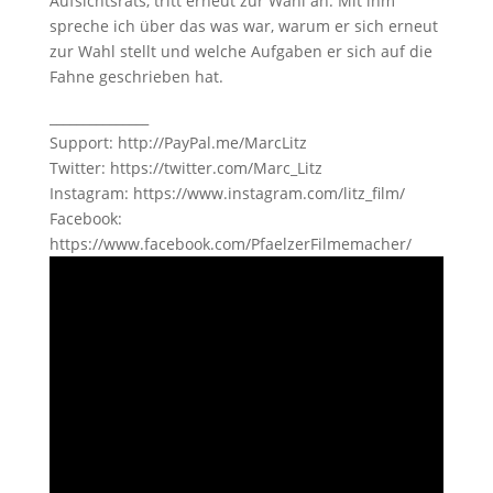
Aufsichtsrats, tritt erneut zur Wahl an. Mit ihm
spreche ich über das was war, warum er sich erneut
zur Wahl stellt und welche Aufgaben er sich auf die
Fahne geschrieben hat.
_______________
Support: http://PayPal.me/MarcLitz
Twitter: https://twitter.com/Marc_Litz
Instagram: https://www.instagram.com/litz_film/
Facebook:
https://www.facebook.com/PfaelzerFilmemacher/