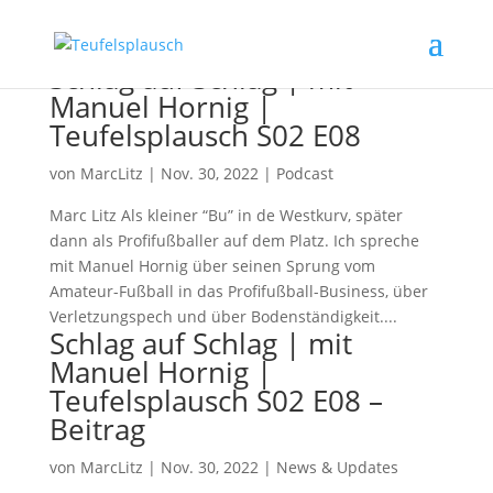
Schlag auf Schlag | mit
Manuel Hornig |
Teufelsplausch S02 E08
von
MarcLitz
|
Nov. 30, 2022
|
Podcast
Marc Litz Als kleiner “Bu” in de Westkurv, später
dann als Profifußballer auf dem Platz. Ich spreche
mit Manuel Hornig über seinen Sprung vom
Amateur-Fußball in das Profifußball-Business, über
Verletzungspech und über Bodenständigkeit....
Schlag auf Schlag | mit
Manuel Hornig |
Teufelsplausch S02 E08 –
Beitrag
von
MarcLitz
|
Nov. 30, 2022
|
News & Updates