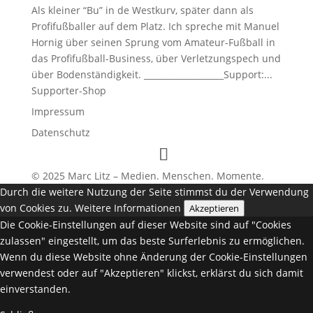
Als kleiner “Bu” in de Westkurv, später dann als
Profifußballer auf dem Platz. Ich spreche mit Manuel
Hornig über seinen Sprung vom Amateur-Fußball in
das Profifußball-Business, über Verletzungspech und
über Bodenständigkeit. ___________________Support:...
Supporter-Shop
Impressum
Datenschutz
© 2025 Marc Litz – Medien. Menschen. Momente.
Durch die weitere Nutzung der Seite stimmst du der Verwendung
von Cookies zu.
Weitere Informationen
Akzeptieren
Die Cookie-Einstellungen auf dieser Website sind auf "Cookies
zulassen" eingestellt, um das beste Surferlebnis zu ermöglichen.
Wenn du diese Website ohne Änderung der Cookie-Einstellungen
verwendest oder auf "Akzeptieren" klickst, erklärst du sich damit
einverstanden.