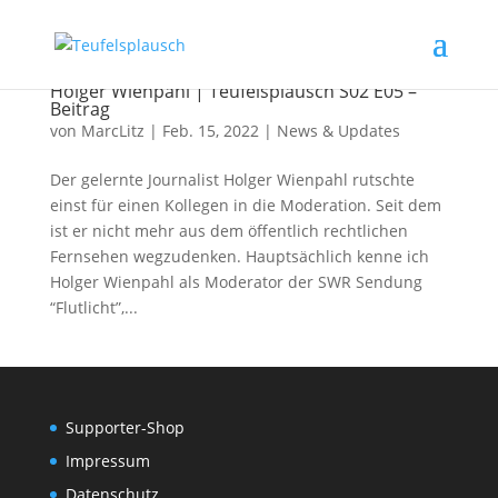
Seinen Verein sucht man sich nicht aus | mit
Holger Wienpahl | Teufelsplausch S02 E05 –
Beitrag
von
MarcLitz
|
Feb. 15, 2022
|
News & Updates
Der gelernte Journalist Holger Wienpahl rutschte
einst für einen Kollegen in die Moderation. Seit dem
ist er nicht mehr aus dem öffentlich rechtlichen
Fernsehen wegzudenken. Hauptsächlich kenne ich
Holger Wienpahl als Moderator der SWR Sendung
“Flutlicht”,...
Supporter-Shop
Impressum
Datenschutz