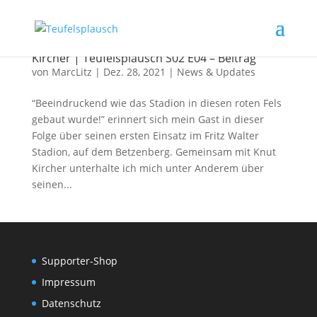
Das Stadion auf dem roten Fels | mit Knut
Kircher | Teufelsplausch S02 E04 – Beitrag
von
MarcLitz
|
Dez. 28, 2021
|
News & Updates
“Beeindruckend wie das Stadion in diesen roten Fels
gebaut wurde!” erinnert sich mein Gast in dieser
Folge über seinen ersten Einsatz im Fritz Walter
Stadion, auf dem Betzenberg. Gemeinsam mit Knut
Kircher unterhalte ich mich unter Anderem über
seinen...
Supporter-Shop
Impressum
Datenschutz