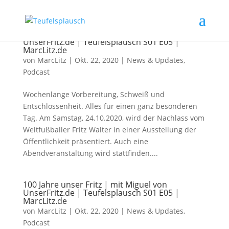
100 Jahre unser Fritz | mit Miguel von
UnserFritz.de | Teufelsplausch S01 E05 |
MarcLitz.de
von
MarcLitz
|
Okt. 22, 2020
|
News & Updates
,
Podcast
Wochenlange Vorbereitung, Schweiß und
Entschlossenheit. Alles für einen ganz besonderen
Tag. Am Samstag, 24.10.2020, wird der Nachlass vom
Weltfußballer Fritz Walter in einer Ausstellung der
Öffentlichkeit präsentiert. Auch eine
Abendveranstaltung wird stattfinden....
100 Jahre unser Fritz | mit Miguel von
UnserFritz.de | Teufelsplausch S01 E05 |
MarcLitz.de
von
MarcLitz
|
Okt. 22, 2020
|
News & Updates
,
Podcast