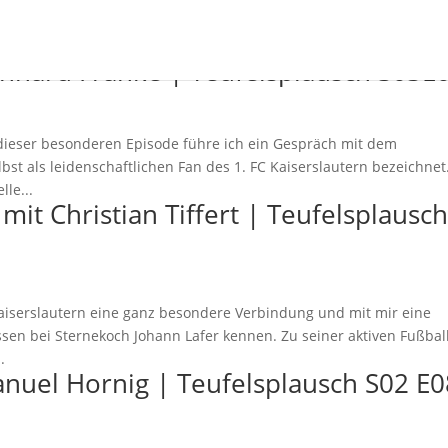
einhard Franke | Teufelsplausch S03E
ieser besonderen Episode führe ich ein Gespräch mit dem
lbst als leidenschaftlichen Fan des 1. FC Kaiserslautern bezeichnet
lle...
it Christian Tiffert | Teufelsplausc
u Kaiserslautern eine ganz besondere Verbindung und mit mir eine
sen bei Sternekoch Johann Lafer kennen. Zu seiner aktiven Fußbal
.
anuel Hornig | Teufelsplausch S02 E0