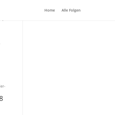
Home
Alle Folgen
01
.
h
ler-
8