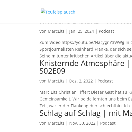
Kritische Distanz – mit R
von
MarcLitz
|
Jan. 25, 2024
|
Podcast
Zum Video:https://youtu.be/NacygnY3WWg In d
Sportjournalisten Reinhard Franke, der sich se
Seine mitunter kritischen Artikel über die aktue
Knisternde Atmosphäre | m
S02E09
von
MarcLitz
|
Dez. 2, 2022
|
Podcast
Marc Litz Christian Tiffert Dieser Gast hat z
Gemeinsamkeit. Wir beide lernten uns beim Es
Zeit, war er der Flankengeber schlechthin. Ich..
Schlag auf Schlag | mit M
von
MarcLitz
|
Nov. 30, 2022
|
Podcast