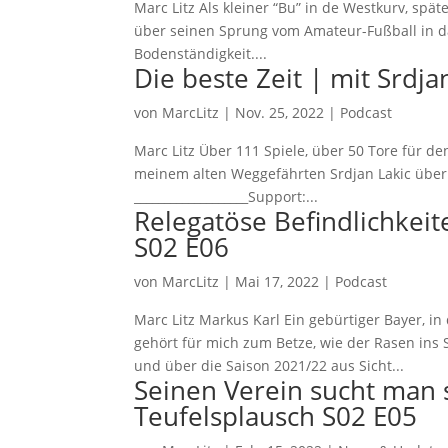
Marc Litz Als kleiner “Bu” in de Westkurv, spä
über seinen Sprung vom Amateur-Fußball in da
Bodenständigkeit....
Die beste Zeit | mit Srdj
von
MarcLitz
|
Nov. 25, 2022
|
Podcast
Marc Litz Über 111 Spiele, über 50 Tore für de
meinem alten Weggefährten Srdjan Lakic über s
___________________Support:...
Relegatöse Befindlichkeit
S02 E06
von
MarcLitz
|
Mai 17, 2022
|
Podcast
Marc Litz Markus Karl Ein gebürtiger Bayer, in
gehört für mich zum Betze, wie der Rasen ins S
und über die Saison 2021/22 aus Sicht...
Seinen Verein sucht man s
Teufelsplausch S02 E05